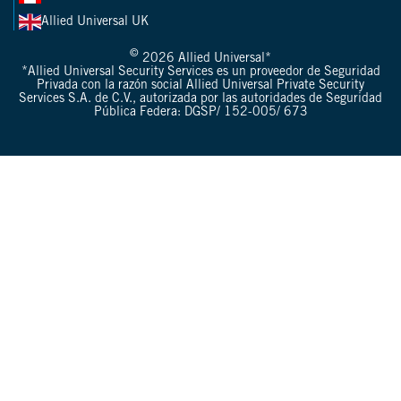
Allied Universal UK
©
2026 Allied Universal*
*Allied Universal Security Services es un proveedor de Seguridad
Privada con la razón social Allied Universal Private Security
Services S.A. de C.V., autorizada por las autoridades de Seguridad
Pública Federa: DGSP/ 152-005/ 673